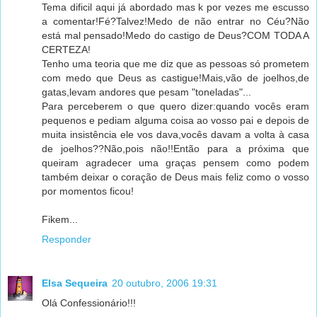
Tema dificil aqui já abordado mas k por vezes me escusso
a comentar!Fé?Talvez!Medo de não entrar no Céu?Não
está mal pensado!Medo do castigo de Deus?COM TODA A
CERTEZA!
Tenho uma teoria que me diz que as pessoas só prometem
com medo que Deus as castigue!Mais,vão de joelhos,de
gatas,levam andores que pesam "toneladas"...
Para perceberem o que quero dizer:quando vocês eram
pequenos e pediam alguma coisa ao vosso pai e depois de
muita insistência ele vos dava,vocês davam a volta à casa
de joelhos??Não,pois não!!Então para a próxima que
queiram agradecer uma graças pensem como podem
também deixar o coração de Deus mais feliz como o vosso
por momentos ficou!
Fikem...
Responder
Elsa Sequeira
20 outubro, 2006 19:31
Olá Confessionário!!!