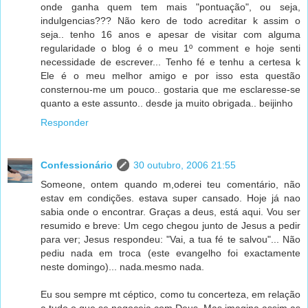
onde ganha quem tem mais "pontuação", ou seja,
indulgencias??? Não kero de todo acreditar k assim o
seja.. tenho 16 anos e apesar de visitar com alguma
regularidade o blog é o meu 1º comment e hoje senti
necessidade de escrever... Tenho fé e tenhu a certesa k
Ele é o meu melhor amigo e por isso esta questão
consternou-me um pouco.. gostaria que me esclaresse-se
quanto a este assunto.. desde ja muito obrigada.. beijinho
Responder
Confessionário
30 outubro, 2006 21:55
Someone, ontem quando m,oderei teu comentário, não
estav em condições. estava super cansado. Hoje já nao
sabia onde o encontrar. Graças a deus, está aqui. Vou ser
resumido e breve: Um cego chegou junto de Jesus a pedir
para ver; Jesus respondeu: "Vai, a tua fé te salvou"... Não
pediu nada em troca (este evangelho foi exactamente
neste domingo)... nada.mesmo nada.
Eu sou sempre mt céptico, como tu concerteza, em relação
a tudo o que se negoceia com Deus. Mas imagina assim as